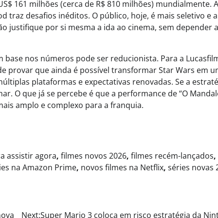
US$ 161 milhões (cerca de R$ 810 milhões) mundialmente. 
traz desafios inéditos. O público, hoje, é mais seletivo e a
o justifique por si mesma a ida ao cinema, sem depender 
om base nos números pode ser reducionista. Para a Lucasfil
e de provar que ainda é possível transformar Star Wars em 
tiplas plataformas e expectativas renovadas. Se a estraté
rmar. O que já se percebe é que a performance de “O Manda
ais amplo e complexo para a franquia.
ra assistir agora
,
filmes novos 2026
,
filmes recém-lançados
,
ies na Amazon Prime
,
novos filmes na Netflix
,
séries novas 
nova
Next:
Super Mario 3 coloca em risco estratégia da Ni