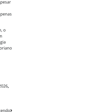
Apesar
apenas
m, o
um
gia
loriano
2026
,
ntendo