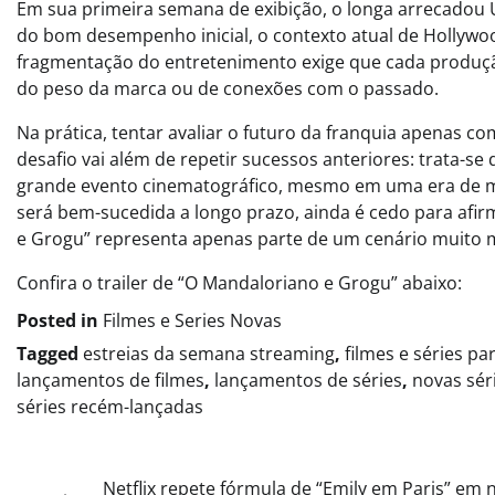
Em sua primeira semana de exibição, o longa arrecadou 
do bom desempenho inicial, o contexto atual de Hollywood 
fragmentação do entretenimento exige que cada produçã
do peso da marca ou de conexões com o passado.
Na prática, tentar avaliar o futuro da franquia apenas c
desafio vai além de repetir sucessos anteriores: trata-s
grande evento cinematográfico, mesmo em uma era de múl
será bem-sucedida a longo prazo, ainda é cedo para afi
e Grogu” representa apenas parte de um cenário muito m
Confira o trailer de “O Mandaloriano e Grogu” abaixo:
Posted in
Filmes e Series Novas​
Tagged
estreias da semana streaming
,
filmes e séries pa
lançamentos de filmes
,
lançamentos de séries
,
novas sér
séries recém-lançadas
Post
Netflix repete fórmula de “Emily em Paris” em 