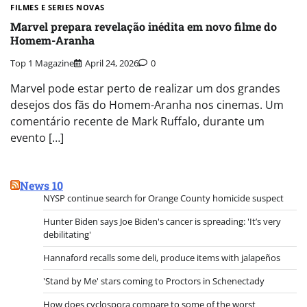
FILMES E SERIES NOVAS​
Marvel prepara revelação inédita em novo filme do
Homem-Aranha
Top 1 Magazine
April 24, 2026
0
Marvel pode estar perto de realizar um dos grandes
desejos dos fãs do Homem-Aranha nos cinemas. Um
comentário recente de Mark Ruffalo, durante um
evento […]
News 10
NYSP continue search for Orange County homicide suspect
Hunter Biden says Joe Biden's cancer is spreading: 'It’s very
debilitating'
Hannaford recalls some deli, produce items with jalapeños
'Stand by Me' stars coming to Proctors in Schenectady
How does cyclospora compare to some of the worst