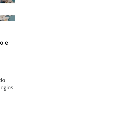
o e
ado
logios