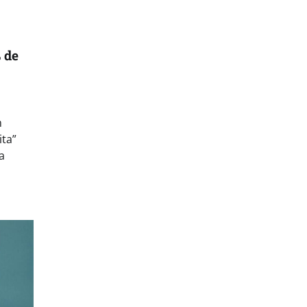
 de
m
ita”
a