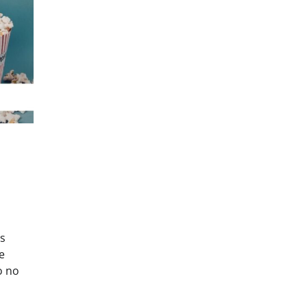
s
e
o no