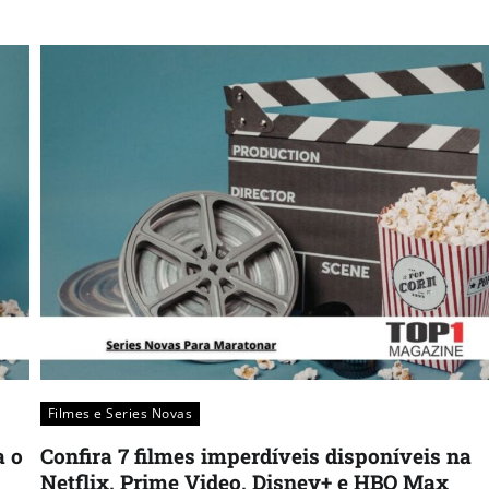
Filmes e Series Novas​
a o
Confira 7 filmes imperdíveis disponíveis na
Netflix, Prime Video, Disney+ e HBO Max