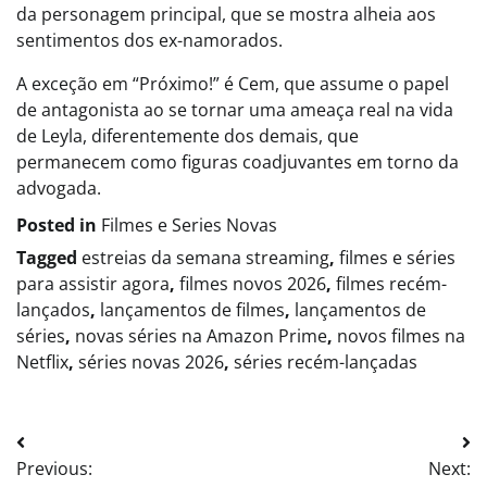
da personagem principal, que se mostra alheia aos
sentimentos dos ex-namorados.
A exceção em “Próximo!” é Cem, que assume o papel
de antagonista ao se tornar uma ameaça real na vida
de Leyla, diferentemente dos demais, que
permanecem como figuras coadjuvantes em torno da
advogada.
Posted in
Filmes e Series Novas​
Tagged
estreias da semana streaming
,
filmes e séries
para assistir agora
,
filmes novos 2026
,
filmes recém-
lançados
,
lançamentos de filmes
,
lançamentos de
séries
,
novas séries na Amazon Prime
,
novos filmes na
Netflix
,
séries novas 2026
,
séries recém-lançadas
Post
Previous:
Next:
navigation