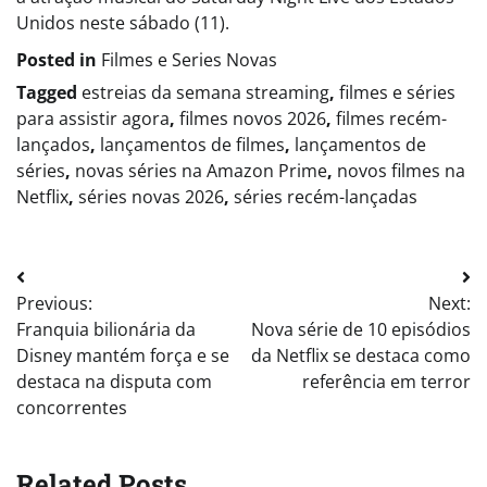
Unidos neste sábado (11).
Posted in
Filmes e Series Novas​
Tagged
estreias da semana streaming
,
filmes e séries
para assistir agora
,
filmes novos 2026
,
filmes recém-
lançados
,
lançamentos de filmes
,
lançamentos de
séries
,
novas séries na Amazon Prime
,
novos filmes na
Netflix
,
séries novas 2026
,
séries recém-lançadas
Post
Previous:
Next:
navigation
Franquia bilionária da
Nova série de 10 episódios
Disney mantém força e se
da Netflix se destaca como
destaca na disputa com
referência em terror
concorrentes
Related Posts