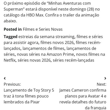
O próximo episódio de “Minhas Aventuras com
Superman” estará disponível neste domingo (28) no
catálogo da HBO Max. Confira o trailer da animação
abaixo.
Posted in
Filmes e Series Novas​
Tagged
estreias da semana streaming
,
filmes e séries
para assistir agora
,
filmes novos 2026
,
filmes recém-
lançados
,
lançamentos de filmes
,
lançamentos de
séries
,
novas séries na Amazon Prime
,
novos filmes na
Netflix
,
séries novas 2026
,
séries recém-lançadas
Post
Previous:
Next:
navigation
Lançamento de Toy Story 5
James Cameron confirma
traz à tona filmes pouco
planos para Avatar 4 e
lembrados da Pixar
revela detalhes do futuro
da franquia