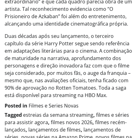
extraordinário” e que cada quadro parecia obra de um
artista. Tal reconhecimento evidencia como “O
Prisioneiro de Azkaban” foi além do entretenimento,
alcançando uma identidade cinematográfica própria.
Duas décadas após seu lançamento, o terceiro
capítulo da série Harry Potter segue sendo referência
em adaptações literárias para o cinema. A combinação
de maturidade na narrativa, aprofundamento dos
personagens e direção inovadora faz com que o filme
seja considerado, por muitos fãs, o auge da franquia –
mesmo que, nas avaliações oficiais, tenha ficado com
90% de aprovação no Rotten Tomatoes. Toda a saga
está disponível para streaming na HBO Max.
Posted in
Filmes e Series Novas​
Tagged
estreias da semana streaming
,
filmes e séries
para assistir agora
,
filmes novos 2026
,
filmes recém-
lançados
,
lançamentos de filmes
,
lançamentos de
séries
,
novas séries na Amazon Prime
,
novos filmes na