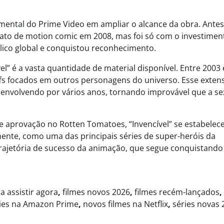
ental do Prime Video em ampliar o alcance da obra. Antes
mato de motion comic em 2008, mas foi só com o investimen
ico global e conquistou reconhecimento.
el” é a vasta quantidade de material disponível. Entre 2003 
ffs focados em outros personagens do universo. Esse exten
senvolvendo por vários anos, tornando improvável que a se
e aprovação no Rotten Tomatoes, “Invencível” se estabelec
nte, como uma das principais séries de super-heróis da
 trajetória de sucesso da animação, que segue conquistand
ra assistir agora
,
filmes novos 2026
,
filmes recém-lançados
,
ies na Amazon Prime
,
novos filmes na Netflix
,
séries novas 