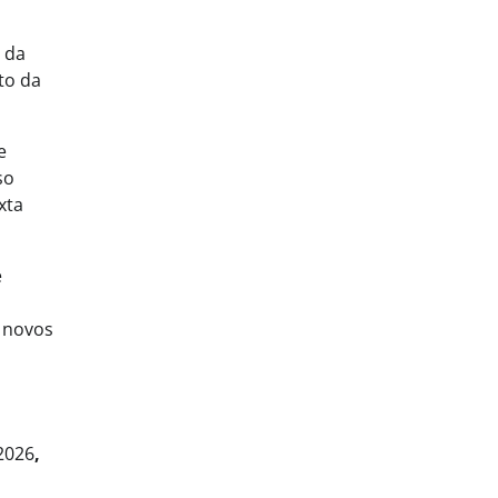
 da
to da
e
so
xta
e
o novos
2026
,