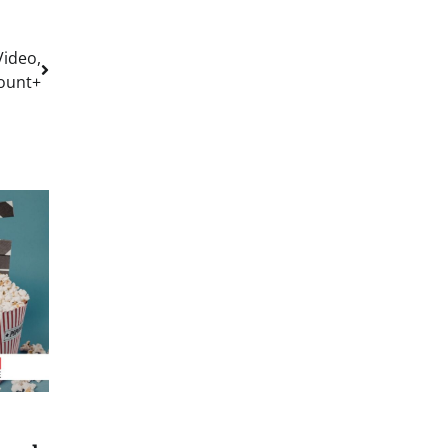
Video,
mount+