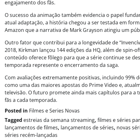
engajamento dos fãs.
O sucesso da animação também evidencia o papel fundam
atual adaptação, a história chegou a ser testada em for
Amazon que a narrativa de Mark Grayson atingiu um públ
Outro fator que contribui para a longevidade de “Invencív
2018, Kirkman lançou 144 edições da HQ, além de spin-o
conteúdo oferece fôlego para que a série continue se de
temporada represente o encerramento da saga.
Com avaliações extremamente positivas, incluindo 99% d
como uma das maiores apostas do Prime Video e, atualme
televisão. O futuro promete ainda mais capítulos para a
fãs a cada temporada.
Posted in
Filmes e Series Novas​
Tagged
estreias da semana streaming
,
filmes e séries pa
lançamentos de filmes
,
lançamentos de séries
,
novas sér
séries recém-lançadas