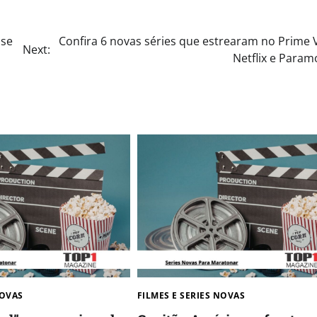
ase
Confira 6 novas séries que estrearam no Prime 
Next:
Netflix e Para
OVAS​
FILMES E SERIES NOVAS​