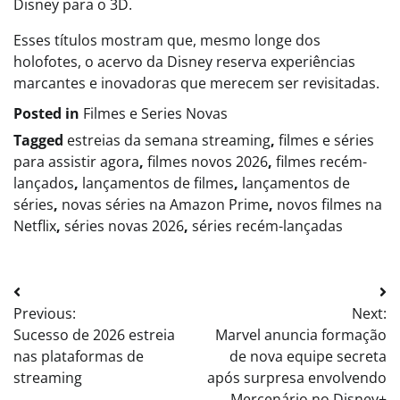
Disney para o 3D.
Esses títulos mostram que, mesmo longe dos
holofotes, o acervo da Disney reserva experiências
marcantes e inovadoras que merecem ser revisitadas.
Posted in
Filmes e Series Novas​
Tagged
estreias da semana streaming
,
filmes e séries
para assistir agora
,
filmes novos 2026
,
filmes recém-
lançados
,
lançamentos de filmes
,
lançamentos de
séries
,
novas séries na Amazon Prime
,
novos filmes na
Netflix
,
séries novas 2026
,
séries recém-lançadas
Post
Previous:
Next:
navigation
Sucesso de 2026 estreia
Marvel anuncia formação
nas plataformas de
de nova equipe secreta
streaming
após surpresa envolvendo
Mercenário no Disney+