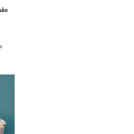
hão
a