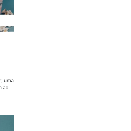
r, uma
m ao